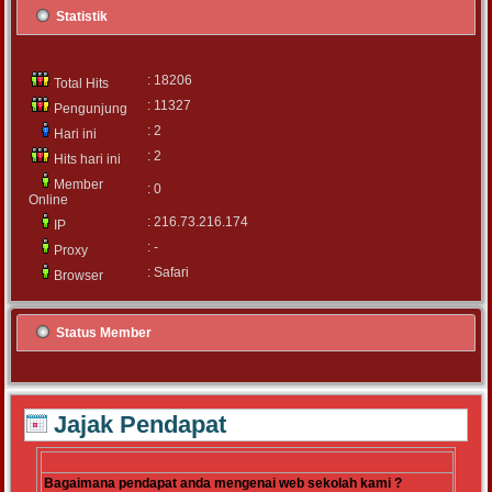
Statistik
: 18206
Total Hits
: 11327
Pengunjung
: 2
Hari ini
: 2
Hits hari ini
Member
: 0
Online
: 216.73.216.174
IP
: -
Proxy
: Safari
Browser
Status Member
Jajak Pendapat
Bagaimana pendapat anda mengenai web sekolah kami ?