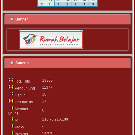
30
31
1
2
3
4
5
Banner
Statistik
: 18305
Total Hits
: 11377
Pengunjung
: 18
Hari ini
: 27
Hits hari ini
Member
: 0
Online
: 216.73.216.109
IP
: -
Proxy
: Safari
Browser