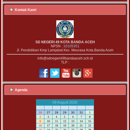
Kontak Kami
SD NEGERI 49 KOTA BANDA ACEH
NPSN :
10105351
Jl. Pendidikan Kmp Lamjabat Kec. Meuraxa Kota Banda Aceh
info@sdnegeri49bandaaceh.sch.id
TLP :
Agenda
09 August 2026
M
S
S
R
K
J
S
26
27
28
29
30
31
1
2
3
4
5
6
7
8
9
10
11
12
13
14
15
16
17
18
19
20
21
22
23
24
25
26
27
28
29