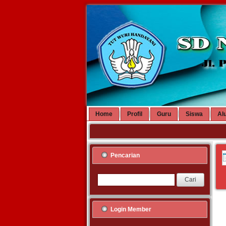
Home
Profil
Guru
Siswa
Al
Pencarian
Login Member