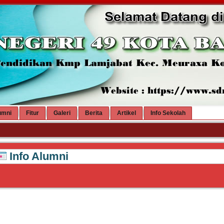
umni
Fitur
Galeri
Berita
Artikel
Info Sekolah
Info Alumni