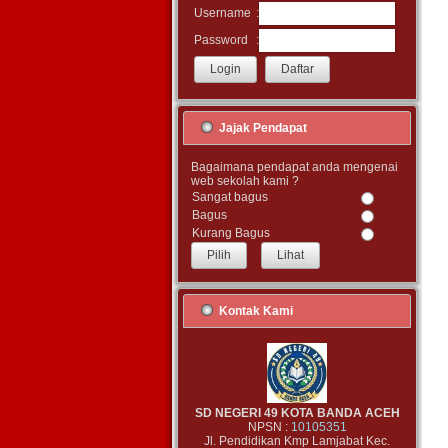
:
Username
:
Password
Jajak Pendapat
Bagaimana pendapat anda mengenai
web sekolah kami ?
Sangat bagus
Bagus
Kurang Bagus
Lihat
Kontak Kami
SD NEGERI 49 KOTA BANDA ACEH
NPSN :
10105351
Jl. Pendidikan Kmp Lamjabat Kec.