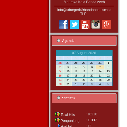
Meuraxa Kota Banda Aceh
info@sdnegeri49bandaaceh.sch.id
TLP :
Agenda
07 August 2026
M
S
S
R
K
J
S
26
27
28
29
30
31
1
2
3
4
5
6
7
8
9
10
11
12
13
14
15
16
17
18
19
20
21
22
23
24
25
26
27
28
29
30
31
1
2
3
4
5
Statistik
: 18218
Total Hits
: 11337
Pengunjung
: 12
Hari ini