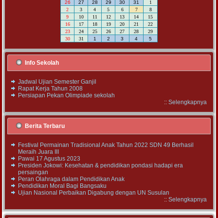
26
27
28
29
30
31
1
2
3
4
5
6
7
8
9
10
11
12
13
14
15
16
17
18
19
20
21
22
23
24
25
26
27
28
29
30
31
1
2
3
4
5
Info Sekolah
Jadwal Ujian Semester Ganjil
Rapat Kerja Tahun 2008
Persiapan Pekan Olimpiade sekolah
::
Selengkapnya
Berita Terbaru
Festival Permainan Tradisional Anak Tahun 2022 SDN 49 Berhasil
Meraih Juara III
Pawai 17 Agustus 2023
Presiden Jokowi: Kesehatan & pendidikan pondasi hadapi era
persaingan
Peran Olahraga dalam Pendidikan Anak
Pendidikan Moral Bagi Bangsaku
Ujian Nasional Perbaikan Digabung dengan UN Susulan
::
Selengkapnya