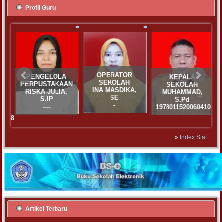
Profil Guru
OPERATOR
PENGELOLA
KEPALA
SEKOLAH
PERPUSTAKAAN
SEKOLAH
INA MASDIKA,
RISKA JULIA,
MUHAMMAD,
SE
S.IP
S.Pd
-
----
197801152006041006
2078
»
Index Staf
Artikel Terbaru