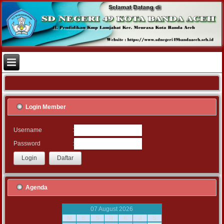
Login Member
:
Username
:
Password
Agenda
07 August 2026
M
S
S
R
K
J
S