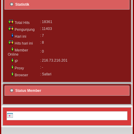
Statistik
: 18361
Total Hits
: 11403
Pengunjung
: 7
Hari ini
: 8
Hits hari ini
Member
: 0
Online
: 216.73.216.201
IP
: -
Proxy
: Safari
Browser
Status Member